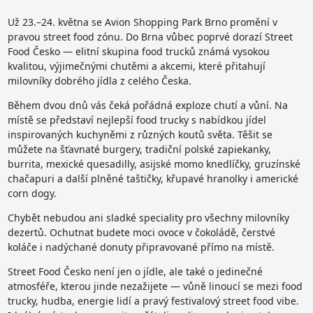
Už 23.–24. května se Avion Shopping Park Brno promění v
pravou street food zónu. Do Brna vůbec poprvé dorazí Street
Food Česko — elitní skupina food trucků známá vysokou
kvalitou, výjimečnými chutěmi a akcemi, které přitahují
milovníky dobrého jídla z celého Česka.
Během dvou dnů vás čeká pořádná exploze chutí a vůní. Na
místě se představí nejlepší food trucky s nabídkou jídel
inspirovaných kuchyněmi z různých koutů světa. Těšit se
můžete na šťavnaté burgery, tradiční polské zapiekanky,
burrita, mexické quesadilly, asijské momo knedlíčky, gruzínské
chačapuri a další plněné taštičky, křupavé hranolky i americké
corn dogy.
Chybět nebudou ani sladké speciality pro všechny milovníky
dezertů. Ochutnat budete moci ovoce v čokoládě, čerstvé
koláče i nadýchané donuty připravované přímo na místě.
Street Food Česko není jen o jídle, ale také o jedinečné
atmosféře, kterou jinde nezažijete — vůně linoucí se mezi food
trucky, hudba, energie lidí a pravý festivalový street food vibe.